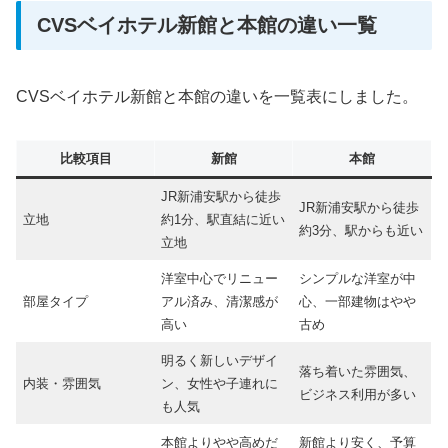
CVSベイホテル新館と本館の違い一覧
CVSベイホテル新館と本館の違いを一覧表にしました。
比較項目
新館
本館
JR新浦安駅から徒歩
JR新浦安駅から徒歩
立地
約1分、駅直結に近い
約3分、駅からも近い
立地
洋室中心でリニュー
シンプルな洋室が中
部屋タイプ
アル済み、清潔感が
心、一部建物はやや
高い
古め
明るく新しいデザイ
落ち着いた雰囲気、
内装・雰囲気
ン、女性や子連れに
ビジネス利用が多い
も人気
本館よりやや高めだ
新館より安く、予算