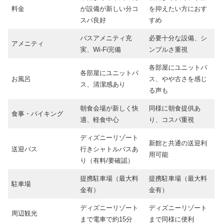
料金
が設備が新しい分コ
を抑えたい方におす
スパ良好
すめ
バスアメニティ充
必要十分な設備、シ
アメニティ
実、Wi-Fi完備
ンプルさ重視
各部屋にユニットバ
各部屋にユニットバ
お風呂
ス、やや古さを感じ
ス、清潔感あり
る声も
朝食会場が新しく快
同様に朝食提供あ
食事・バイキング
適、軽食中心
り、コスパ重視
ディズニーリゾート
新館と共通の送迎利
送迎バス
行きシャトルバスあ
用可能
り（有料/要確認）
提携駐車場（最大料
提携駐車場（最大料
駐車場
金有）
金有）
ディズニーリゾート
ディズニーリゾート
周辺観光
まで電車で約15分
まで同様に便利