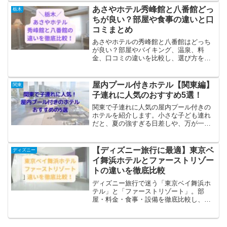
あさやホテル秀峰館と八番館どっ
栃木
ちが良い？部屋や食事の違いと口
コミまとめ
あさやホテルの秀峰館と八番館はどっち
が良い？部屋やバイキング、温泉、料
金、口コミの違いを比較し、選び方を解
説します。
屋内プール付きホテル【関東編】
関東
子連れに人気のおすすめ5選！
関東で子連れに人気の屋内プール付きの
ホテルを紹介します。小さな子ども連れ
だと、夏の強すぎる日差しや、万が一の
雨の日などを考えると、屋内プールのあ
るホテルを選んでおくと安心ですよね。
また、冬でも屋内プールのあるホテルだ
【ディズニー旅行に最適】東京ベ
ディズニー
と子供の遊びの幅が広がり...
イ舞浜ホテルとファーストリゾー
トの違いを徹底比較
ディズニー旅行で迷う「東京ベイ舞浜ホ
テル」と「ファーストリゾート」。部
屋・料金・食事・設備を徹底比較し、あ
なたに合うホテルを紹介します。