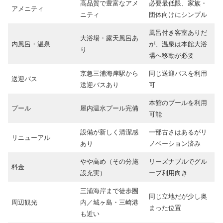
高品質で豊富なアメ
必要最低限、家族・
アメニティ
ニティ
団体向けにシンプル
風呂付き客室ありだ
大浴場・露天風呂あ
内風呂・温泉
が、温泉は本館大浴
り
場へ移動が必要
京急三浦海岸駅から
同じ送迎バスを利用
送迎バス
送迎バスあり
可
本館のプールを利用
プール
屋内温水プール完備
可能
設備が新しく清潔感
一部古さはあるがリ
リニューアル
あり
ノベーション済み
やや高め（その分施
リーズナブルでグル
料金
設充実）
ープ利用向き
三浦海岸まで徒歩圏
同じ立地だが少し奥
周辺観光
内／城ヶ島・三崎港
まった位置
も近い