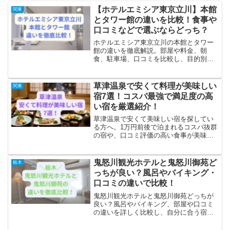
【ホテルエミシア東京立川】本館
関東
とタワー館の違いを比較！食事や
口コミなどで選ぶならどっち？
ホテルエミシア東京立川の本館とタワー
館の違いを徹底解説。部屋や料金、朝
食、駐車場、口コミを比較し、目的別に
おすすめの選び方を紹介します。
草津温泉で安くて料理が美味しい
関東
宿7選！コスパ最強で満足度の高
い宿を厳選紹介！
草津温泉で安くて美味しい宿を探してい
る方へ。1万円前後で泊まれるコスパ抜群
の宿や、口コミ評価の高い食事が美味し
い旅館を厳選して紹介します。立地・温
泉・料理のバランスが良いおすすめ宿を
チェックして、満足度の高い旅行を楽し
鬼怒川観光ホテルと鬼怒川御苑ど
栃木
みましょう。
っちが良い？風呂やバイキング・
口コミの違いで比較！
鬼怒川観光ホテルと鬼怒川御苑どっちが
良い？風呂やバイキング、部屋や口コミ
の違いを詳しく比較し、自分に合う宿を
選べるようにまとめました。