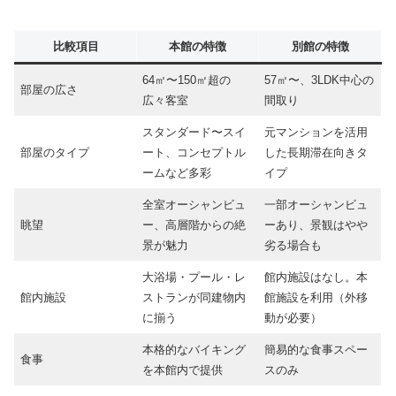
比較項目
本館の特徴
別館の特徴
64㎡〜150㎡超の
57㎡〜、3LDK中心の
部屋の広さ
広々客室
間取り
スタンダード〜スイ
元マンションを活用
部屋のタイプ
ート、コンセプトル
した長期滞在向きタ
ームなど多彩
イプ
全室オーシャンビュ
一部オーシャンビュ
眺望
ー、高層階からの絶
ーあり、景観はやや
景が魅力
劣る場合も
大浴場・プール・レ
館内施設はなし。本
館内施設
ストランが同建物内
館施設を利用（外移
に揃う
動が必要）
本格的なバイキング
簡易的な食事スペー
食事
を本館内で提供
スのみ