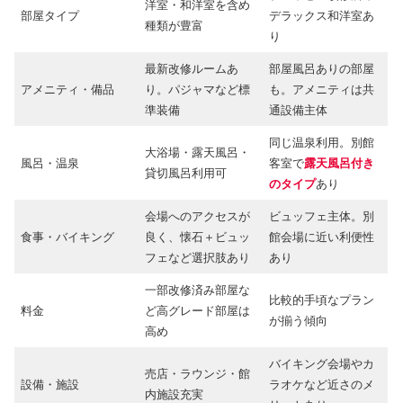
洋室・和洋室を含め
部屋タイプ
デラックス和洋室あ
種類が豊富
り
最新改修ルームあ
部屋風呂ありの部屋
アメニティ・備品
り。パジャマなど標
も。アメニティは共
準装備
通設備主体
同じ温泉利用。別館
大浴場・露天風呂・
風呂・温泉
客室で
露天風呂付き
貸切風呂利用可
のタイプ
あり
会場へのアクセスが
ビュッフェ主体。別
食事・バイキング
良く、懐石＋ビュッ
館会場に近い利便性
フェなど選択肢あり
あり
一部改修済み部屋な
比較的手頃なプラン
料金
ど高グレード部屋は
が揃う傾向
高め
バイキング会場やカ
売店・ラウンジ・館
設備・施設
ラオケなど近さのメ
内施設充実