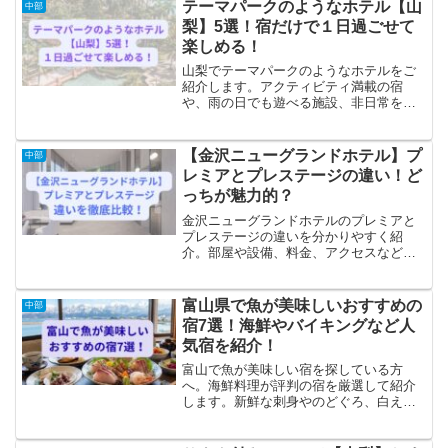
喫したい方におすすめです。
テーマパークのようなホテル【山
中部
梨】5選！宿だけで１日過ごせて
楽しめる！
山梨でテーマパークのようなホテルをご
紹介します。アクティビティ満載の宿
や、雨の日でも遊べる施設、非日常を味
わえるリゾートまで厳選して紹介するの
で、山梨旅行をもっと楽しくするホテル
選びの参考にしてくださいね。お悩み・
【金沢ニューグランドホテル】プ
中部
雨の日でも子供が飽きずに過...
レミアとプレステージの違い！ど
っちが魅力的？
金沢ニューグランドホテルのプレミアと
プレステージの違いを分かりやすく紹
介。部屋や設備、料金、アクセスなどを
丁寧に比較し、どっちを選ぶか迷う方に
役立つ内容です。
富山県で魚が美味しいおすすめの
中部
宿7選！海鮮やバイキングなど人
気宿を紹介！
富山で魚が美味しい宿を探している方
へ。海鮮料理が評判の宿を厳選して紹介
します。新鮮な刺身やのどぐろ、白えび
など富山ならではの味覚を満喫できる人
気ホテルを、わかりやすく解説します。