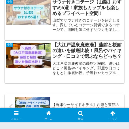
サウナ付きコテージ【山梨】おす
中部
すめ5選！家族もカップルも楽し
めるプライベート空間！
山梨でサウナ付きのコテージを紹介しま
す。探しているコテージ貸切できるコテ
ージで、周囲を気にせずサウナを楽しみ
たい自然の中でととのう体験をしたい家
族や友人とBBQや焚き火をしながら泊ま
れる場所を探しているホテルがたくさん
【大江戸温泉鹿教湯】藤館と桜館
中部
あると迷ってしまいます...
の違いを徹底比較！風呂やバイキ
ング・口コミで選ぶならどっち？
大江戸温泉鹿教湯の藤館と桜館、違いは
どこ？風呂やバイキング、部屋や口コミ
をもとに徹底比較。子連れやカップルに
おすすめの選び方も紹介します。
【唐津シーサイドホテル】西館と東館の
違いを徹底比較！どっちが人気？
メニュー
ホーム
検索
トップ