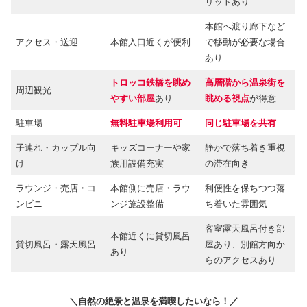
リットあり
本館へ渡り廊下など
アクセス・送迎
本館入口近くが便利
で移動が必要な場合
あり
トロッコ鉄橋を眺め
高層階から温泉街を
周辺観光
やすい部屋
あり
眺める視点
が得意
駐車場
無料駐車場利用可
同じ駐車場を共有
子連れ・カップル向
キッズコーナーや家
静かで落ち着き重視
け
族用設備充実
の滞在向き
ラウンジ・売店・コ
本館側に売店・ラウ
利便性を保ちつつ落
ンビニ
ンジ施設整備
ち着いた雰囲気
客室露天風呂付き部
本館近くに貸切風呂
貸切風呂・露天風呂
屋あり、別館方向か
あり
らのアクセスあり
＼自然の絶景と温泉を満喫したいなら！／