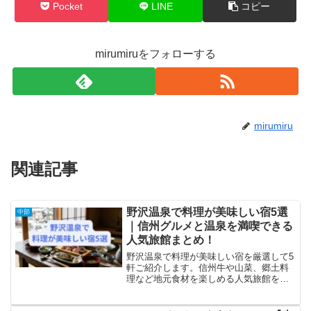
Pocket
LINE
コピー
mirumiruをフォローする
mirumiru
関連記事
野沢温泉で料理が美味しい宿5選
中部
｜信州グルメと温泉を満喫できる
人気旅館まとめ！
野沢温泉で料理が美味しい宿を厳選して5
軒ご紹介します。信州牛や山菜、郷土料
理など地元食材を楽しめる人気旅館を中
心に、口コミ評価の高い宿をわかりやす
くまとめました。温泉とグルメを両方満