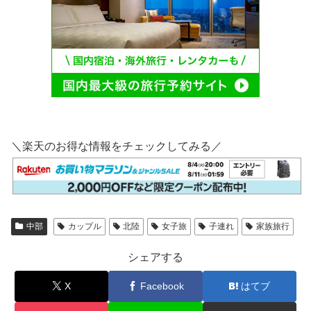
＼楽天のお得な情報をチェックしてみる／
中部
カップル
北陸
女子旅
子連れ
家族旅行
シェアする
X
Facebook
はてブ